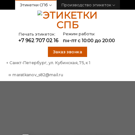
Skip
Этикетки СПб
Производство этикеток
to
content
Режим работы:
Печать этикеток:
+7 962 707 02 16
пн-пт с 10:00 до 20:00
Заказ звонка
Санкт-Петербург, ул. Кубинская, 75, к 1
maratkanov_s82@mail.ru