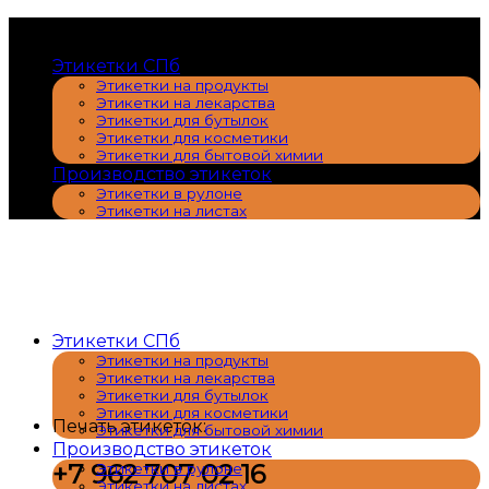
Skip
Закажите печать этикеток по оптовым ценам
to
Этикетки СПб
content
Этикетки на продукты
Этикетки на лекарства
Этикетки для бутылок
Этикетки для косметики
Этикетки для бытовой химии
Производство этикеток
Этикетки в рулоне
Этикетки на листах
Этикетки СПб
Этикетки на продукты
Этикетки на лекарства
Этикетки для бутылок
Этикетки для косметики
Печать этикеток:
Этикетки для бытовой химии
Производство этикеток
+7 962 707 02 16
Этикетки в рулоне
Этикетки на листах