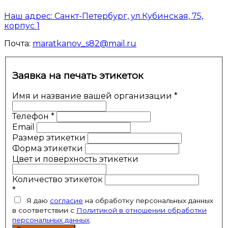
Наш адрес: Санкт-Петербург, ул.Кубинская, 75,
корпус 1
Почта:
maratkanov_s82@mail.ru
Заявка
на
Заявка на печать этикеток
печать
этикеток
Имя и название вашей организации
*
Телефон
*
Email
Размер этикетки
Форма этикетки
Цвет и поверхность этикетки
Количество этикеток
*
Я даю
согласие
на обработку персональных данных
в соответствии с
Политикой в отношении обработки
персональных данных
.