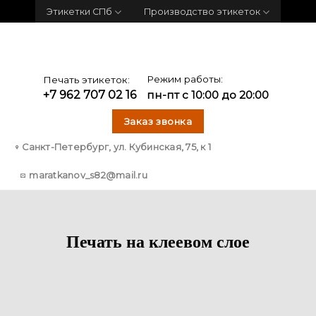
Skip
Этикетки СПб
Производство этикеток
to
content
Режим работы:
Печать этикеток:
+7 962 707 02 16
пн-пт с 10:00 до 20:00
Заказ звонка
Санкт-Петербург, ул. Кубинская, 75, к 1
maratkanov_s82@mail.ru
Печать на клеевом слое